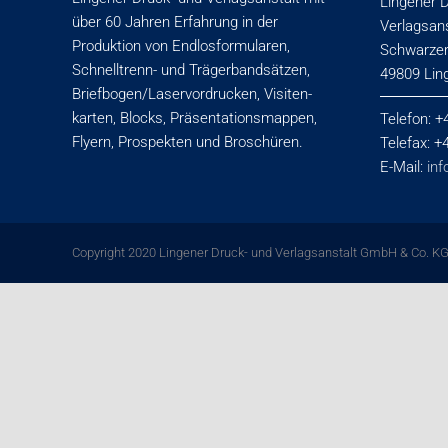
Lingener 
über 60 Jahren Erfahrung in der
Verlagsan
Produktion von Endlosformularen,
Schwarze
Schnelltrenn- und Trägerbandsätzen,
49809 Lin
Briefbogen/Laservordrucken, Visiten­
karten, Blocks, Präsentationsmappen,
Telefon: +
Flyern, Prospekten und Broschüren.
Telefax: 
E-Mail:
inf
Copyright 2020 Lingener Druck- und Verlagsanstalt GmbH & Co. KG 