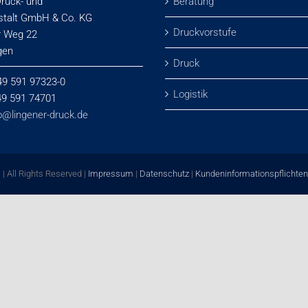
Druck- und
Beratung
stalt GmbH & Co. KG
Druckvorstufe
r Weg 22
gen
Druck
49 591 97323-0
Logistik
+49 591 74701
o@lingener-druck.de
| All Rights Reserved |
Impressum
|
Datenschutz
|
Kundeninformationspflichten